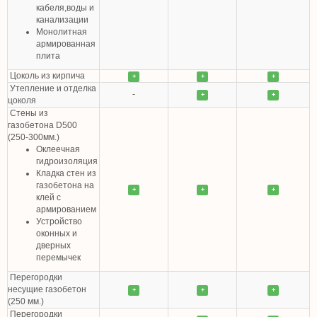
кабеля,воды и
канализации
Монолитная
армированная
плита
Цоколь из кирпича
+
+
+
Утепление и отделка
-
+
+
цоколя
Стены из
газобетона D500
(250-300мм.)
Оклеечная
гидроизоляция
Кладка стен из
газобетона на
+
+
+
клей с
армированием
Устройство
оконных и
дверных
перемычек
Перегородки
несущие газобетон
+
+
+
(250 мм.)
Перегородки