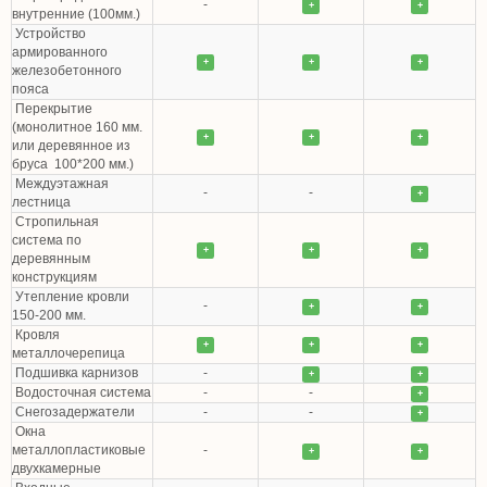
-
+
+
внутренние (100мм.)
Устройство
армированного
+
+
+
железобетонного
пояса
Перекрытие
(монолитное 160 мм.
+
+
+
или деревянное из
бруса 100*200 мм.)
Междуэтажная
-
-
+
лестница
Стропильная
система по
+
+
+
деревянным
конструкциям
Утепление кровли
-
+
+
150-200 мм.
Кровля
+
+
+
металлочерепица
Подшивка карнизов
-
+
+
Водосточная система
-
-
+
Снегозадержатели
-
-
+
Окна
металлопластиковые
-
+
+
двухкамерные